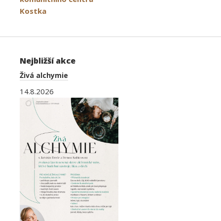
příspěvek
Kostka
Nejbližší akce
Živá alchymie
14.8.2026