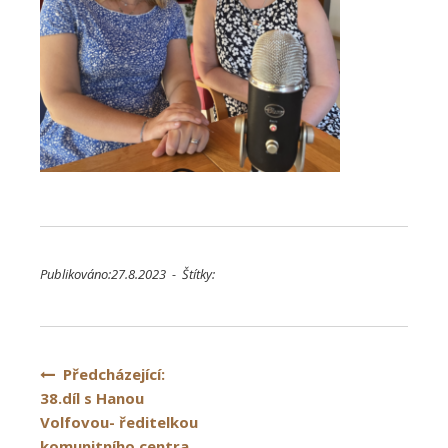
Publikováno:27.8.2023 - Štítky:
Navigace
Předcházející:
38.díl s Hanou
pro
Volfovou- ředitelkou
komunitního centra