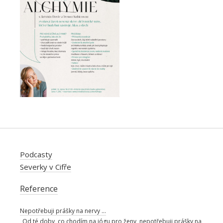
Podcasty
Severky v Cifře
Reference
Nepotřebuji prášky na nervy …
„Od té doby, co chodím na jógu pro ženy, nepotřebuji prášky na