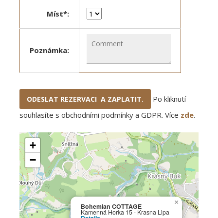
Míst*:
Poznámka:
Po kliknutí
souhlasíte s obchodními podmínky a GDPR. Více
zde
.
+
−
×
Bohemian COTTAGE
Kamenná Horka 15 - Krasna Lipa