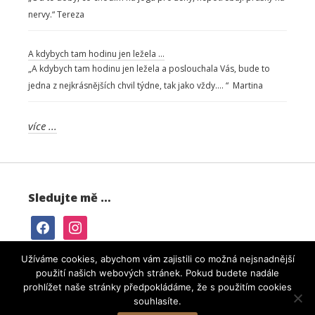
nervy.“ Tereza
A kdybych tam hodinu jen ležela …
„A kdybych tam hodinu jen ležela a poslouchala Vás, bude to
jedna z nejkrásnějších chvil týdne, tak jako vždy…. “ Martina
více ...
Sledujte mě …
facebook
instagram
Užíváme cookies, abychom vám zajistili co možná nejsnadnější
použití našich webových stránek. Pokud budete nadále
prohlížet naše stránky předpokládáme, že s použitím cookies
Web vytvořila
IPC Corporation s.r.o.
souhlasíte.