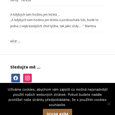
nervy.“ Tereza
A kdybych tam hodinu jen ležela …
„A kdybych tam hodinu jen ležela a poslouchala Vás, bude to
jedna z nejkrásnějších chvil týdne, tak jako vždy…. “ Martina
více ...
Sledujte mě …
facebook
instagram
Užíváme cookies, abychom vám zajistili co možná nejsnadnější
použití našich webových stránek. Pokud budete nadále
prohlížet naše stránky předpokládáme, že s použitím cookies
Web vytvořila
IPC Corporation s.r.o.
souhlasíte.
SOUHLASÍM