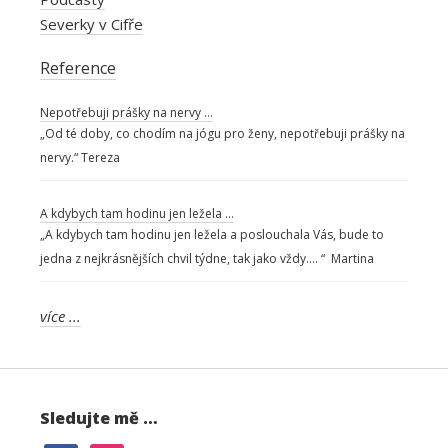
Severky v Cifře
Reference
Nepotřebuji prášky na nervy …
„Od té doby, co chodím na jógu pro ženy, nepotřebuji prášky na
nervy.“ Tereza
A kdybych tam hodinu jen ležela …
„A kdybych tam hodinu jen ležela a poslouchala Vás, bude to
jedna z nejkrásnějších chvil týdne, tak jako vždy…. “ Martina
více ...
Sledujte mě …