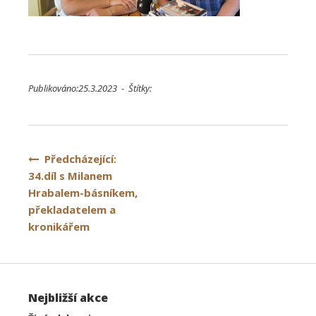
Publikováno:25.3.2023 - Štítky:
Navigace
Předcházející:
34.díl s Milanem
pro
Hrabalem-básníkem,
příspěvek
překladatelem a
kronikářem
Nejbližší akce